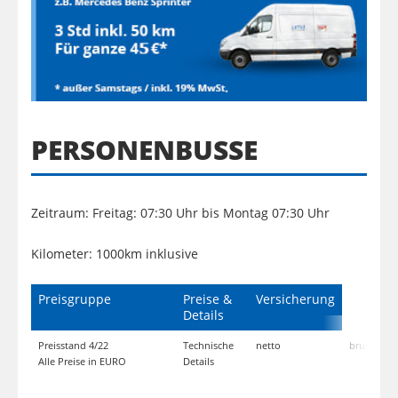
PER­SO­NEN­BUS­SE
Zeitraum: Freitag: 07:30 Uhr bis Montag 07:30 Uhr
Kilometer: 1000km inklusive
Preisgruppe
Preise &
Versicherung
Details
Preisstand 4/22
Technische
netto
brutto
V
Alle Preise in EURO
Details
V
p