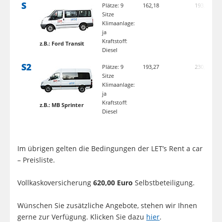
S
Plätze: 9
162,18
193,00
3
Sitze
Klimaanlage:
ja
Kraftstoff:
z.B.: Ford Transit
Diesel
S2
Plätze: 9
193,27
230,00
3
Sitze
Klimaanlage:
ja
Kraftstoff:
z.B.: MB Sprinter
Diesel
Im übrigen gelten die Bedingungen der LET’s Rent a car
– Preisliste.
Vollkaskoversicherung
620,00 Euro
Selbstbeteiligung.
Wünschen Sie zusätzliche Angebote, stehen wir Ihnen
gerne zur Verfügung. Klicken Sie dazu
hier
.